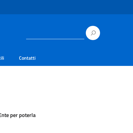
ili
Contatti
’Ente per poterla