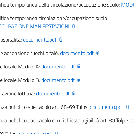
fica temporanea della circolazione/occupazione suolo:
MODU
ifica temporanea circolazione/occupazione suolo
CCUPAZIONE MANIFESTAZIONI
ospitalità:
documento.pdf
 accensione fuochi o falò:
documento.pdf
te locale Modulo A:
documento.pdf
te locale Modulo B:
documento.pdf
razione lotteria:
documento.pdf
za pubblico spettacolo art. 68-69 Tulps:
documento.pdf
a pubblico spettacolo con richiesta agibilità art. 80 Tulps:
d
69 Tulps:
documento.pdf