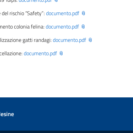
e del rischio “Safety”:
documento.pdf
ento colonia felina:
documento.pdf
lizzazione gatti randagi:
documento.pdf
ellazione:
documento.pdf
lesine