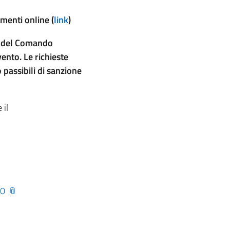
menti online (
link
)
e del Comando
ento. Le richieste
passibili di sanzione
 il
20