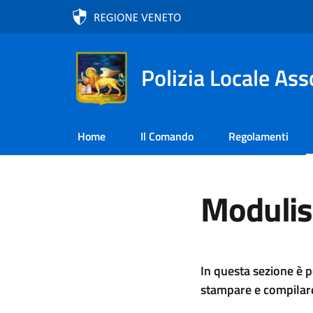
Polizia Locale As
Home
Il Comando
Regolamenti
Modulis
In questa sezione è p
stampare e compilare